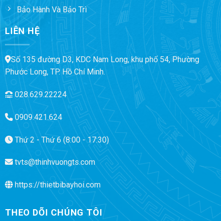
Bảo Hành Và Bảo Trì
LIÊN HỆ
Số 135 đường D3, KDC Nam Long, khu phố 54, Phường
Phước Long, TP. Hồ Chí Minh.
028.629.22224
0909.421.624
Thứ 2 - Thứ 6 (8:00 - 17:30)
tvts@thinhvuongts.com
https://thietbibayhoi.com
THEO DÕI CHÚNG TÔI