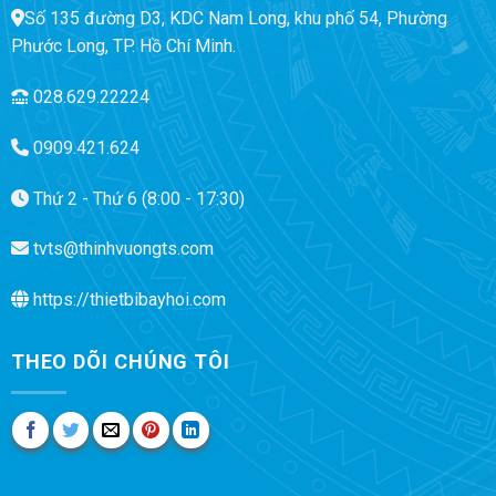
Số 135 đường D3, KDC Nam Long, khu phố 54, Phường
Phước Long, TP. Hồ Chí Minh.
028.629.22224
0909.421.624
Thứ 2 - Thứ 6 (8:00 - 17:30)
tvts@thinhvuongts.com
https://thietbibayhoi.com
THEO DÕI CHÚNG TÔI