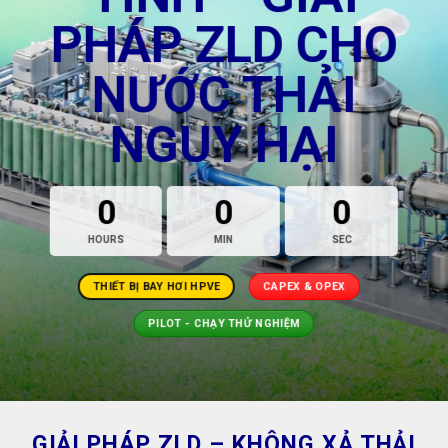
PHÁP ZLD CHO
NƯỚC THẢI
NGUY HẠI
0
0
0
HOURS
MIN
SEC
THIẾT BỊ BAY HƠI HPVE
CAPEX & OPEX
PILOT - CHẠY THỬ NGHIỆM
GIẢI PHÁP ZLD – KHÔNG XẢ THẢI