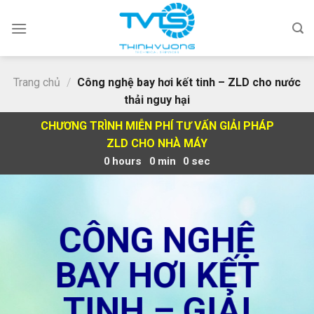
Skip
to
content
Trang chủ
/
Công nghệ bay hơi kết tinh – ZLD cho nước
thải nguy hại
CHƯƠNG TRÌNH MIỄN PHÍ TƯ VẤN GIẢI PHÁP
ZLD CHO NHÀ MÁY
0
hours
0
min
0
sec
CÔNG NGHỆ
BAY HƠI KẾT
TINH – GIẢI