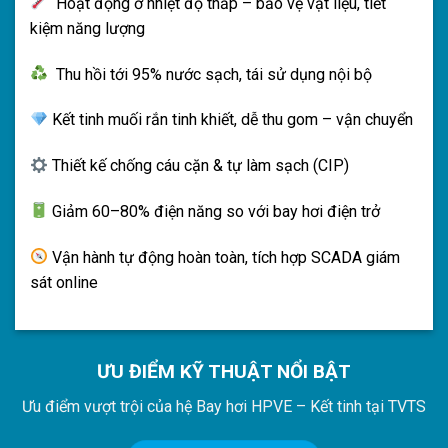
Hoạt động ở nhiệt độ thấp – bảo vệ vật liệu, tiết
kiệm năng lượng
Thu hồi tới 95% nước sạch, tái sử dụng nội bộ
Kết tinh muối rắn tinh khiết, dễ thu gom – vận chuyển
Thiết kế chống cáu cặn & tự làm sạch (CIP)
Giảm 60–80% điện năng so với bay hơi điện trở
Vận hành tự động hoàn toàn, tích hợp SCADA giám
sát online
ƯU ĐIỂM KỸ THUẬT NỔI BẬT
Ưu điểm vượt trội của hệ Bay hơi HPVE – Kết tinh tại TVTS