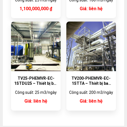
nhiệt dạng tấm 25
nhiệt dạng tấm 100
m³/ngày
m³/ngày
1,100,000,000
₫
Giá: liên hệ
TV25-PHEMVR-EC-
TV200-PHEMVR-EC-
1STDU25 – Thiết bị bay
1STTA – Thiết bị bay
hơi MVR với bộ trao đổi
hơi MVR với bộ trao đổi
Công suất: 25 m3/ngày
Công suất: 200 m3/ngày
nhiệt dạng tấm 25
nhiệt dạng tấm, vật liệu
m³/ngày
Titanium
Giá: liên hệ
Giá: liên hệ