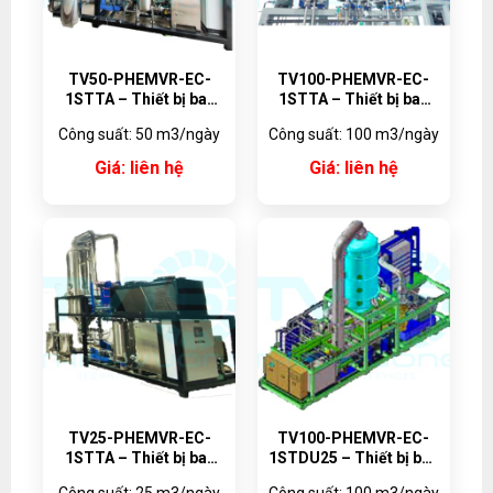
TV50-PHEMVR-EC-
TV100-PHEMVR-EC-
1STTA – Thiết bị bay
1STTA – Thiết bị bay
hơi MVR với bộ trao đổi
hơi MVR với bộ trao đổi
Công suất: 50 m3/ngày
Công suất: 100 m3/ngày
nhiệt dạng tấm, vật liệu
nhiệt dạng tấm, vật liệu
Titanium
Titanium
Giá: liên hệ
Giá: liên hệ
TV25-PHEMVR-EC-
TV100-PHEMVR-EC-
1STTA – Thiết bị bay
1STDU25 – Thiết bị bay
hơi MVR với bộ trao đổi
hơi MVR với bộ trao đổi
Công suất: 25 m3/ngày
Công suất: 100 m3/ngày