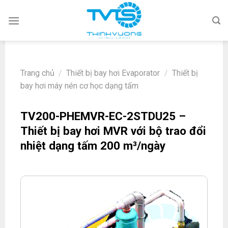
Skip
to
content
Trang chủ
/
Thiết bị bay hơi Evaporator
/
Thiết bị
bay hơi máy nén cơ học dạng tấm
TV200-PHEMVR-EC-2STDU25 –
Thiết bị bay hơi MVR với bộ trao đổi
nhiệt dạng tấm 200 m³/ngày