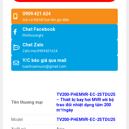
0909.421.624
Giá có thể tốt hơn khi gọi điện
Chat Facebook
thinhvuongts
Chat Zalo
Zalo.me/0909421624
Y/C báo giá qua mail
tuanhoannuoc@gmail.com
TV200-PHEMVR-EC-2STDU25
– Thiết bị bay hơi MVR với bộ
Tên thương mại
trao đổi nhiệt dạng tấm 200
m³/ngày
Model
TV200-PHEMVR-EC-2STDU25