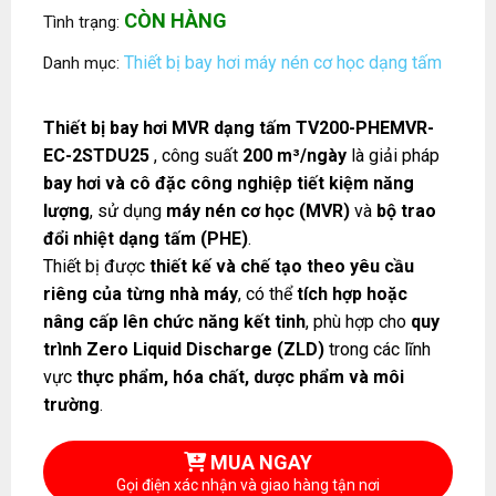
CÒN HÀNG
Tình trạng:
Thiết bị bay hơi máy nén cơ học dạng tấm
Danh mục:
Thiết bị bay hơi MVR dạng tấm TV200-PHEMVR-
EC-2STDU25
, công suất
200 m³/ngày
là giải pháp
bay hơi và cô đặc công nghiệp tiết kiệm năng
lượng
, sử dụng
máy nén cơ học (MVR)
và
bộ trao
đổi nhiệt dạng tấm (PHE)
.
Thiết bị được
thiết kế và chế tạo theo yêu cầu
riêng của từng nhà máy
, có thể
tích hợp hoặc
nâng cấp lên chức năng kết tinh
, phù hợp cho
quy
trình Zero Liquid Discharge (ZLD)
trong các lĩnh
vực
thực phẩm, hóa chất, dược phẩm và môi
trường
.
MUA NGAY
Gọi điện xác nhận và giao hàng tận nơi