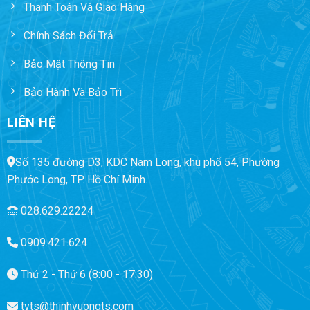
Thanh Toán Và Giao Hàng
Chính Sách Đổi Trả
Bảo Mật Thông Tin
Bảo Hành Và Bảo Trì
LIÊN HỆ
Số 135 đường D3, KDC Nam Long, khu phố 54, Phường
Phước Long, TP. Hồ Chí Minh.
028.629.22224
0909.421.624
Thứ 2 - Thứ 6 (8:00 - 17:30)
tvts@thinhvuongts.com