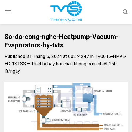
Skip
to
content
So-do-cong-nghe-Heatpump-Vacuum-
Evaporators-by-tvts
Published
31 Tháng 5, 2024
at
602 × 247
in
TV0015-HPVE-
EC-1STSS – Thiết bị bay hơi chân không bơm nhiệt 150
lít/ngày