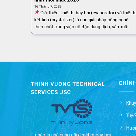
16 Tháng 7, 2025
Giới thiệu Thiết bị bay hơi (evaporator) và thiết b
kết tinh (crystallizer) là các giải pháp công nghệ
then chốt trong việc cô đặc dung dịch, sản xuất
nguyên vật liệu, hương liệu, cô đặc nước thải, thu [...
CHÍNH
THINH VUONG TECHNICAL
SERVICES JSC
Khuy
Tuyể
Hướ
Tự hào là nhà cung cấp thiết bị bay hơi