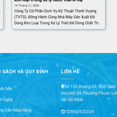
14 Tháng 11, 2024
ị
Công Ty Cổ Phần Dịch Vụ Kỹ Thuật Thịnh Vượng
(TVTS). Đồng Hành Cùng Nhà Máy Sản Xuất Đồ
Dùng Kim Loại Trong Xử Lý Triệt Để Dòng Chất Thải
]
Khó Xử Lý – Nước Thải Xi Mạ Khi nhà [...]
 SÁCH VÀ QUY ĐỊNH
LIÊN HỆ
Số 135 đường D3, KDC Nam 
ến Mãi
khu phố 54, Phường Phước Lon
n Dụng
Hồ Chí Minh.
ng Dẫn Mua Hàng
028.629.22224