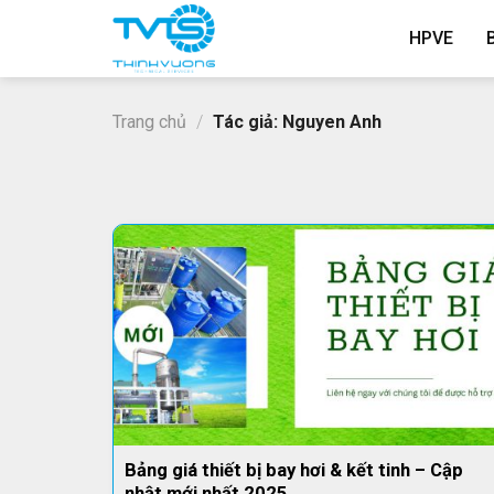
Skip
HPVE
to
content
Trang chủ
/
Tác giả: Nguyen Anh
Bảng giá thiết bị bay hơi & kết tinh – Cập
nhật mới nhất 2025