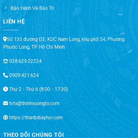
Bảo Hành Và Bảo Trì
LIÊN HỆ
Số 135 đường D3, KDC Nam Long, khu phố 54, Phường
Phước Long, TP. Hồ Chí Minh.
028.629.22224
0909.421.624
Thứ 2 - Thứ 6 (8:00 - 17:30)
tvts@thinhvuongts.com
https://thietbibayhoi.com
THEO DÕI CHÚNG TÔI