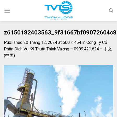
Skip
to
content
z6150182403563_9f31667bf09072604c8
Published
20 Tháng 12, 2024
at
500 × 454
in
Công Ty Cổ
Phần Dịch Vụ Kỹ Thuật Thịnh Vượng – 0909.421.624 – 中文
(中国)