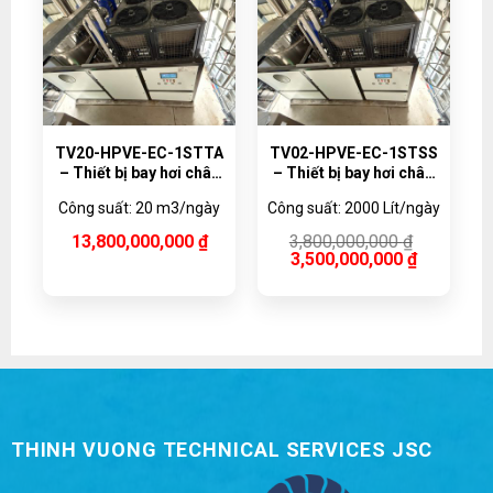
TV20-HPVE-EC-1STTA
TV02-HPVE-EC-1STSS
– Thiết bị bay hơi chân
– Thiết bị bay hơi chân
không bơm nhiệt
không bơm nhiệt 2000
Công suất: 20 m3/ngày
Công suất: 2000 Lít/ngày
20,000 lít/ngày, Vật liệu
lít/ngày
Titanium
Giá
Giá
13,800,000,000
₫
3,800,000,000
₫
gốc
hiện
3,500,000,000
₫
là:
tại
3,800,000,000 ₫.
là:
3,500,000,000 ₫.
THINH VUONG TECHNICAL SERVICES JSC