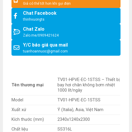
Giá có thể tốt hơn khi gọi điện
Chat Facebook
thinhvuongts
Chat Zalo
Zalo.me/0909421624
Y/C báo giá qua mail
tuanhoannuoc@gmail.com
TV01-HPVE-EC-1STSS – Thiết bị
Tên thương mại
bay hơi chân không bơm nhiệt
1000 lít/ngày
Model
TV01-HPVE-EC-1STSS
Xuất xứ
Ý (Italia), Asia, Việt Nam
Kích thước (mm)
2340x1240x2300
Chất liệu
SS316L