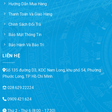
Hướng Dẫn Mua Hàng
Thanh Toán Và Giao Hàng
Chính Sách Đổi Trả
Bảo Mật Thông Tin
Bảo Hành Và Bảo Trì
LIÊN HỆ
Số 135 đường D3, KDC Nam Long, khu phố 54, Phường
Phước Long, TP. Hồ Chí Minh.
028.629.22224
0909.421.624
Thứ 2 - Thứ 6 (8:00 - 17:30)