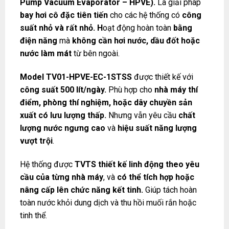
Pump Vacuum Evaporator – HPVE).
Là giải pháp
bay hơi cô đặc tiên tiến
cho các hệ thống có
công
suất nhỏ và rất nhỏ. H
oạt động hoàn toàn
bằng
điện năng
mà
không cần hơi nước, dầu đốt hoặc
nước làm mát
từ bên ngoài.
Model TV01-HPVE-EC-1STSS
được thiết kế với
công suất 500 lít/ngày.
Phù hợp cho
nhà máy thí
điểm, phòng thí nghiệm, hoặc dây chuyền sản
xuất có lưu lượng thấp.
Nhưng vẫn yêu cầu
chất
lượng nước ngưng cao
và
hiệu suất năng lượng
vượt trội
.
Hệ thống được
TVTS thiết kế linh động theo yêu
cầu của từng nhà máy
, và
có thể tích hợp hoặc
nâng cấp lên chức năng kết tinh.
Giúp tách hoàn
toàn nước khỏi dung dịch và thu hồi muối rắn hoặc
tinh thể.