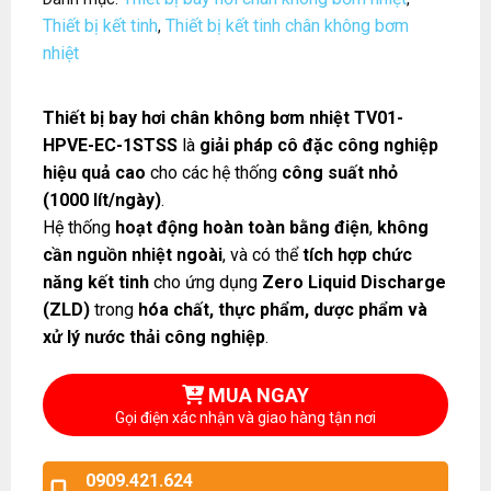
Thiết bị kết tinh
Thiết bị kết tinh chân không bơm
,
nhiệt
Thiết bị bay hơi chân không bơm nhiệt TV01-
HPVE-EC-1STSS
là
giải pháp cô đặc công nghiệp
hiệu quả cao
cho các hệ thống
công suất nhỏ
(1000 lít/ngày)
.
Hệ thống
hoạt động hoàn toàn bằng điện
,
không
cần nguồn nhiệt ngoài
, và có thể
tích hợp chức
năng kết tinh
cho ứng dụng
Zero Liquid Discharge
(ZLD)
trong
hóa chất, thực phẩm, dược phẩm và
xử lý nước thải công nghiệp
.
MUA NGAY
Gọi điện xác nhận và giao hàng tận nơi
0909.421.624