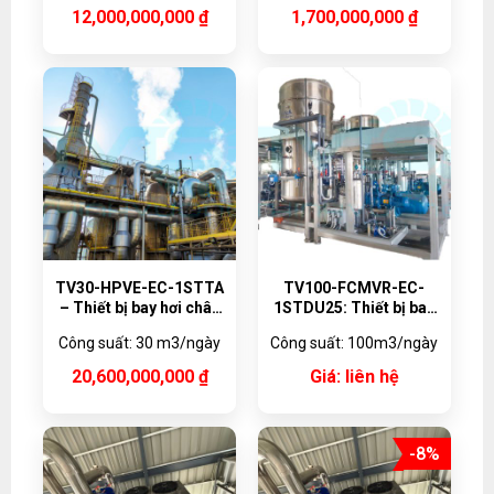
12,000,000,000
₫
1,700,000,000
₫
TV30-HPVE-EC-1STTA
TV100-FCMVR-EC-
– Thiết bị bay hơi chân
1STDU25: Thiết bị bay
không bơm nhiệt
hơi kết tinh tuần hoàn
Công suất: 30 m3/ngày
Công suất: 100m3/ngày
30,000 lít/ngày, Vật liệu
cưỡng bức MVR
Titanium
20,600,000,000
₫
Giá: liên hệ
-8%