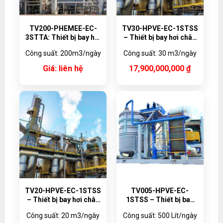
TV200-PHEMEE-EC-
TV30-HPVE-EC-1STSS
3STTA: Thiết bị bay hơi
– Thiết bị bay hơi chân
đa hiệu ứng dạng tấm
không bơm nhiệt
Công suất: 200m3/ngày
Công suất: 30 m3/ngày
200m3
30,000 lít/ngày
Giá: liên hệ
17,900,000,000
₫
TV20-HPVE-EC-1STSS
TV005-HPVE-EC-
– Thiết bị bay hơi chân
1STSS – Thiết bị bay
không bơm nhiệt
hơi chân không bơm
Công suất: 20 m3/ngày
Công suất: 500 Lít/ngày
20,000 lít/ngày
nhiệt 500 lít/ngày