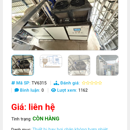
Mã SP:
TV6315
Đánh giá:
Bình luận:
0
Lượt xem:
1162
Giá: liên hệ
CÒN HÀNG
Tình trạng:
Thiết bị bay hơi chân không bơm nhiệt
Danh mục:
,