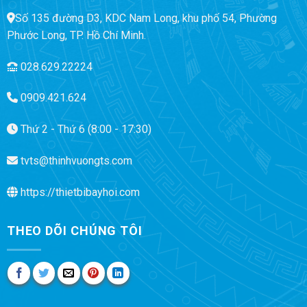
Số 135 đường D3, KDC Nam Long, khu phố 54, Phường
Phước Long, TP. Hồ Chí Minh.
028.629.22224
0909.421.624
Thứ 2 - Thứ 6 (8:00 - 17:30)
tvts@thinhvuongts.com
https://thietbibayhoi.com
THEO DÕI CHÚNG TÔI