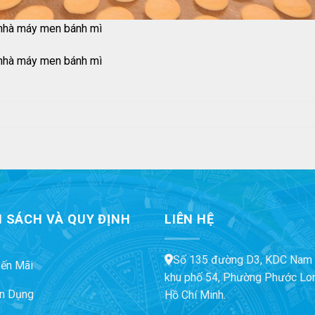
o nhà máy men bánh mì
o nhà máy men bánh mì
 SÁCH VÀ QUY ĐỊNH
LIÊN HỆ
Số 135 đường D3, KDC Nam 
ến Mãi
khu phố 54, Phường Phước Lon
n Dụng
Hồ Chí Minh.