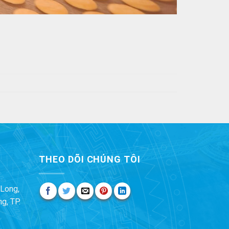
THEO DÕI CHÚNG TÔI
Long,
g, TP.