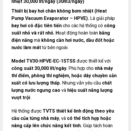
nhiệt 30,000 lít/ngày (30m3/ngày)
Thiết bị bay hơi chân không bơm nhiệt (Heat
Pump Vacuum Evaporator – HPVE).
Là giải pháp
bay hơi cô đặc tiên tiến
cho các hệ thống có
công
suất nhỏ và rất nhỏ. H
oạt động hoàn toàn
bằng
điện năng
mà
không cần hơi nước, dầu đốt hoặc
nước làm mát
từ bên ngoài.
Model TV30-HPVE-EC-1STSS
được thiết kế với
công suất 3
0,000 lít/ngày.
Phù hợp cho
nhà máy
thí điểm, phòng thí nghiệm, hoặc dây chuyền sản
xuất có lưu lượng thấp.
Nhưng vẫn yêu cầu
chất
lượng nước ngưng cao
và
hiệu suất năng lượng
vượt trội
.
Hệ thống được
TVTS thiết kế linh động theo yêu
cầu của từng nhà máy
, và
có thể tích hợp hoặc
nâng cấp lên chức năng kết tinh.
Giúp tách hoàn