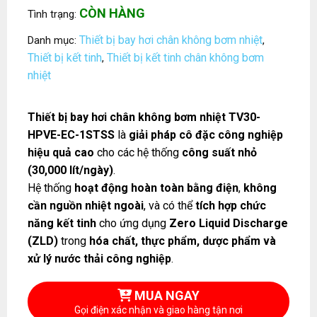
CÒN HÀNG
Tình trạng:
Thiết bị bay hơi chân không bơm nhiệt
Danh mục:
,
Thiết bị kết tinh
Thiết bị kết tinh chân không bơm
,
nhiệt
Thiết bị bay hơi chân không bơm nhiệt TV30-
HPVE-EC-1STSS
là
giải pháp cô đặc công nghiệp
hiệu quả cao
cho các hệ thống
công suất nhỏ
(30,000 lít/ngày)
.
Hệ thống
hoạt động hoàn toàn bằng điện
,
không
cần nguồn nhiệt ngoài
, và có thể
tích hợp chức
năng kết tinh
cho ứng dụng
Zero Liquid Discharge
(ZLD)
trong
hóa chất, thực phẩm, dược phẩm và
xử lý nước thải công nghiệp
.
MUA NGAY
Gọi điện xác nhận và giao hàng tận nơi