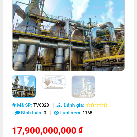
Mã SP:
TV6328
Đánh giá:
Bình luận:
0
Lượt xem:
1168
17,900,000,000
₫