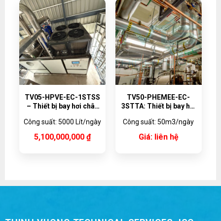
TV05-HPVE-EC-1STSS
TV50-PHEMEE-EC-
– Thiết bị bay hơi chân
3STTA: Thiết bị bay hơi
không bơm nhiệt 5000
đa hiệu ứng dạng tấm
Công suất: 5000 Lít/ngày
Công suất: 50m3/ngày
lít/ngày
50m3/ngày
5,100,000,000
₫
Giá: liên hệ