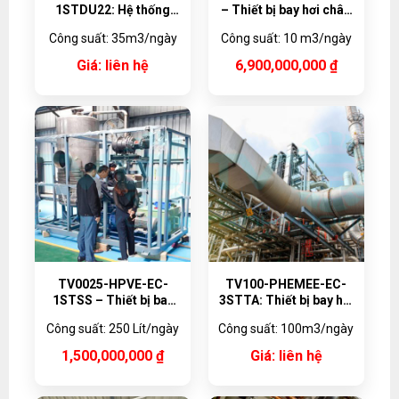
1STDU22: Hệ thống
– Thiết bị bay hơi chân
bay hơi tuần hoàn
không bơm nhiệt
Công suất: 35m3/ngày
Công suất: 10 m3/ngày
cưỡng bức MVR 35m3
10,000 lít/ngày, Vật liệu
Titanium
Giá: liên hệ
6,900,000,000
₫
TV0025-HPVE-EC-
TV100-PHEMEE-EC-
1STSS – Thiết bị bay
3STTA: Thiết bị bay hơi
hơi chân không bơm
đa hiệu ứng dạng tấm
Công suất: 250 Lít/ngày
Công suất: 100m3/ngày
nhiệt 250 lít/ngày
100m3/ngày
1,500,000,000
₫
Giá: liên hệ