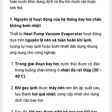
toàn nước khỏi dung dịch và thu hồi muối rắn hoặc
tinh thể.
1. Nguyên lý hoạt động của hệ thống bay hơi chân
không bơm nhiệt
Thiết bị
Heat Pump Vacuum Evaporator
hoạt động
dựa trên
nguyên lý nén và tuần hoàn khí lạnh
,
tương tự máy lạnh hoặc bơm nhiệt dân dụng nhưng
ứng dụng cho công nghiệp.
Trong giai đoạn bay hơi
, nước thải được cô đặc
trong buồng chân không ở
nhiệt độ rất thấp (30 –
40°C)
.
Khí gas lạnh
được
máy nén
nén lên áp suất cao,
tạo thành
hơi quá nhiệt
, cung cấp nhiệt cho dung
dịch cần bay hơi.
Sau đó,
khí gas được giãn nở qua van tiết lưu
,