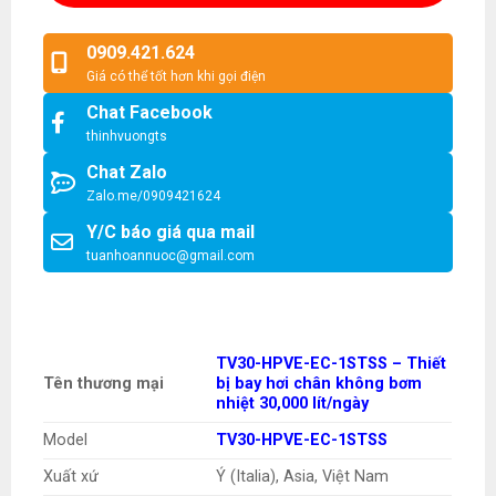
0909.421.624
Giá có thể tốt hơn khi gọi điện
Chat Facebook
thinhvuongts
Chat Zalo
Zalo.me/0909421624
Y/C báo giá qua mail
tuanhoannuoc@gmail.com
TV30-HPVE-EC-1STSS – Thiết
Tên thương mại
bị bay hơi chân không bơm
nhiệt 30,000 lít/ngày
Model
TV30-HPVE-EC-1STSS
Xuất xứ
Ý (Italia), Asia, Việt Nam