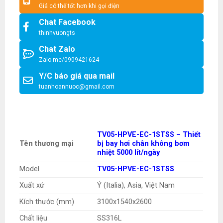
Giá có thể tốt hơn khi gọi điện
Chat Facebook
thinhvuongts
Chat Zalo
Zalo.me/0909421624
Y/C báo giá qua mail
tuanhoannuoc@gmail.com
TV05-HPVE-EC-1STSS – Thiết
Tên thương mại
bị bay hơi chân không bơm
nhiệt 5000 lít/ngày
Model
TV05-HPVE-EC-1STSS
Xuất xứ
Ý (Italia), Asia, Việt Nam
Kích thước (mm)
3100x1540x2600
Chất liệu
SS316L