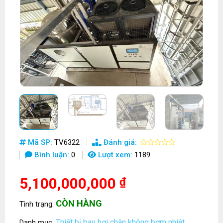
Mã SP:
TV6322
Đánh giá:
Bình luận:
0
Lượt xem:
1189
5,100,000,000
₫
CÒN HÀNG
Tình trạng:
Thiết bị bay hơi chân không bơm nhiệt
Danh mục:
,