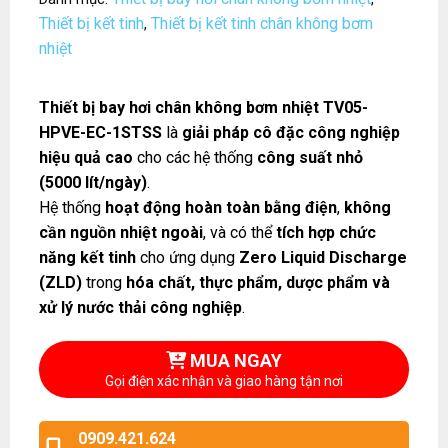
Thiết bị kết tinh
Thiết bị kết tinh chân không bơm
,
nhiệt
Thiết bị bay hơi chân không bơm nhiệt TV05-
HPVE-EC-1STSS
là
giải pháp cô đặc công nghiệp
hiệu quả cao
cho các hệ thống
công suất nhỏ
(5000 lít/ngày)
.
Hệ thống
hoạt động hoàn toàn bằng điện
,
không
cần nguồn nhiệt ngoài
, và có thể
tích hợp chức
năng kết tinh
cho ứng dụng
Zero Liquid Discharge
(ZLD)
trong
hóa chất, thực phẩm, dược phẩm và
xử lý nước thải công nghiệp
.
MUA NGAY
Gọi điện xác nhận và giao hàng tận nơi
0909.421.624