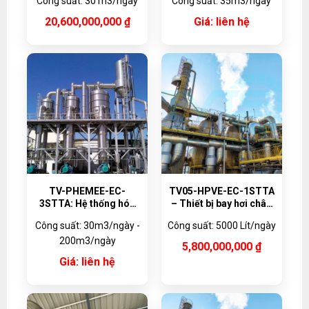
Công suất: 30 m3/ngày
Công suất: 35m3/ngày
30,000 lít/ngày, Vật liệu
cưỡng bức MVR 35m3
Titanium
20,600,000,000
₫
Giá: liên hệ
TV-PHEMEE-EC-
TV05-HPVE-EC-1STTA
3STTA: Hệ thống hóa
– Thiết bị bay hơi chân
hơi đa hiệu ứng dạng
không bơm nhiệt 5000
Công suất: 30m3/ngày -
Công suất: 5000 Lít/ngày
tấm
lít/ngày, Vật liệu
200m3/ngày
titanium
5,800,000,000
₫
Giá: liên hệ