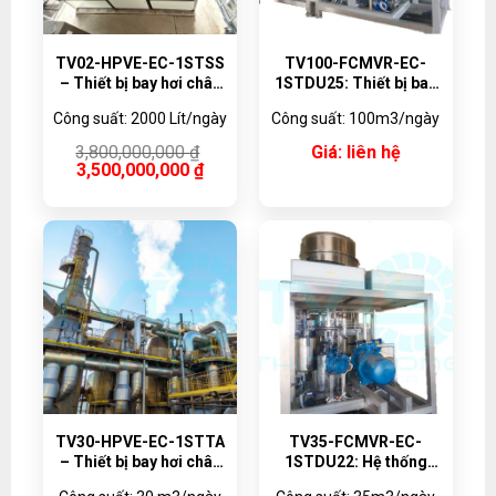
TV02-HPVE-EC-1STSS
TV100-FCMVR-EC-
– Thiết bị bay hơi chân
1STDU25: Thiết bị bay
không bơm nhiệt 2000
hơi kết tinh tuần hoàn
Công suất: 2000 Lít/ngày
Công suất: 100m3/ngày
lít/ngày
cưỡng bức MVR
Giá
Giá
3,800,000,000
₫
Giá: liên hệ
gốc
hiện
3,500,000,000
₫
là:
tại
3,800,000,000 ₫.
là:
3,500,000,000 ₫.
TV30-HPVE-EC-1STTA
TV35-FCMVR-EC-
– Thiết bị bay hơi chân
1STDU22: Hệ thống
không bơm nhiệt
bay hơi tuần hoàn