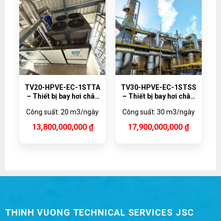
TV20-HPVE-EC-1STTA
TV30-HPVE-EC-1STSS
– Thiết bị bay hơi chân
– Thiết bị bay hơi chân
không bơm nhiệt
không bơm nhiệt
Công suất: 20 m3/ngày
Công suất: 30 m3/ngày
20,000 lít/ngày, Vật liệu
30,000 lít/ngày
Titanium
13,800,000,000
₫
17,900,000,000
₫
THINH VUONG TECHNICAL SERVICES JSC